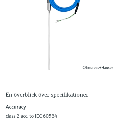
Microwave transmission
Device Viewer
Handla allt
measurement
Hitta produktspecifik information och
dokumentation
Memosens technology
Sök efter reservdelar
Hitta reservdelar efter produktrot, orderkod
Handla allt
eller serienummer
©Endress+Hauser
En överblick över specifikationer
Accuracy
class 2 acc. to IEC 60584