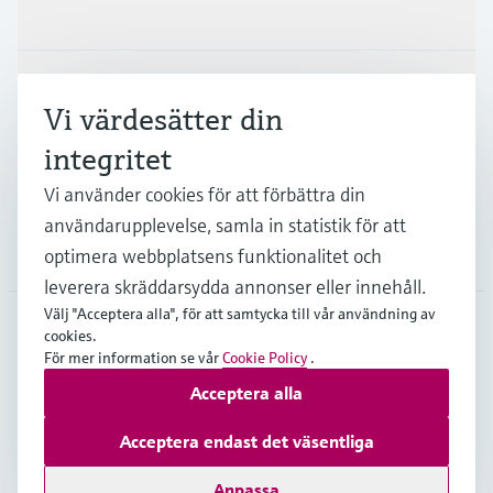
Produkter och Service
Industrier
Vi värdesätter din
integritet
Support
Vi använder cookies för att förbättra din
användarupplevelse, samla in statistik för att
Företag
optimera webbplatsens funktionalitet och
leverera skräddarsydda annonser eller innehåll.
Välj "Acceptera alla", för att samtycka till vår användning av
cookies.
SWE
•
Svenska
För mer information se vår
Cookie Policy
.
Acceptera alla
Copyright © Endress+Hauser Group Services AG
Acceptera endast det väsentliga
Om webblatsen
Användarvillkor
Dataskydd
Leveransvillkor
Anpassa