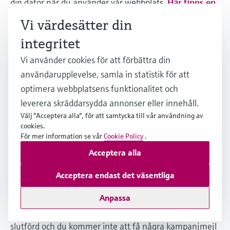
din dator när du använder vår webbplats.
Här finns en
detaljerad översikt över de cookies som används
Vi värdesätter din
och hur länge de lagras.
integritet
C. Kampanjmejl & webbanalystjänster
Vi använder cookies för att förbättra din
1. Kampanjmejl
användarupplevelse, samla in statistik för att
optimera webbplatsens funktionalitet och
1.1 Registrering för att ta emot mejl
leverera skräddarsydda annonser eller innehåll.
Välj "Acceptera alla", för att samtycka till vår användning av
(1) Du kan registrera dig för att ta emot våra
cookies.
kampanjmejl, där vi regelbundet ger dig nyheter om
För mer information se vår
Cookie Policy
.
bland annat våra produkter.
Acceptera alla
(2) Våra kampanjmejl skickas endast ut till dig om du
Acceptera endast det väsentliga
har gett ditt uttryckliga godkännande (opt-in) och, om
så krävs, efter ytterligare bekräftelse av din mejladress
Anpassa
(dubbel opt-in). Om du inte bekräftar din registrering
inom 14 dagar kommer din registrering inte att anses
slutförd och du kommer inte att få några kampanjmejl