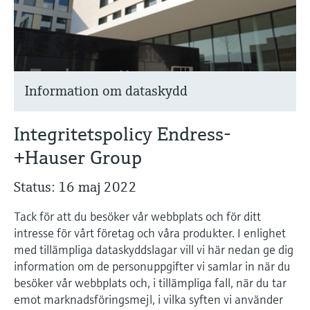
Microwave transmission
Device Viewer
Handla allt
measurement
Hitta produktspecifik information och
dokumentation
Memosens technology
Sök efter reservdelar
Information om dataskydd
Hitta reservdelar efter produktrot, orderkod
Handla allt
eller serienummer
Integritetspolicy Endress-
+Hauser Group
Status: 16 maj 2022
Tack för att du besöker vår webbplats och för ditt
intresse för vårt företag och våra produkter. I enlighet
med tillämpliga dataskyddslagar vill vi här nedan ge dig
information om de personuppgifter vi samlar in när du
besöker vår webbplats och, i tillämpliga fall, när du tar
emot marknadsföringsmejl, i vilka syften vi använder