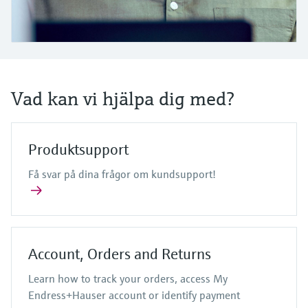
Microwave transmission
Device Viewer
Handla allt
measurement
Hitta produktspecifik information och
dokumentation
Memosens technology
Sök efter reservdelar
Hitta reservdelar efter produktrot, orderkod
Vad kan vi hjälpa dig med?
Handla allt
eller serienummer
Produktsupport
Få svar på dina frågor om kundsupport!
Account, Orders and Returns
Learn how to track your orders, access My
Endress+Hauser account or identify payment