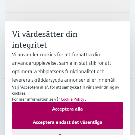
Produkter och Service
Industrier
Vi värdesätter din
integritet
Support
Vi använder cookies för att förbättra din
användarupplevelse, samla in statistik för att
Företag
optimera webbplatsens funktionalitet och
leverera skräddarsydda annonser eller innehåll.
Välj "Acceptera alla", för att samtycka till vår användning av
cookies.
SWE
•
Svenska
För mer information se vår
Cookie Policy
.
Acceptera alla
Copyright © Endress+Hauser Group Services AG
Acceptera endast det väsentliga
Om webblatsen
Användarvillkor
Dataskydd
Leveransvillkor