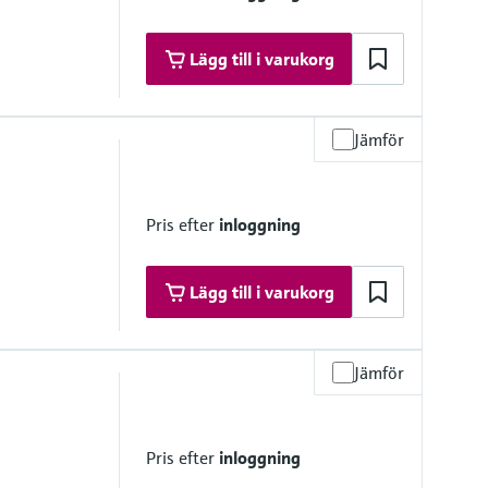
'')
Lägg till i varukorg
Jämför
re range
 to 320 °F),
374 °F)
Pris efter
inloggning
tomated calibration
h on request
')
Lägg till i varukorg
Jämför
re range
…320 °F),
374 °F)
Pris efter
inloggning
h on request