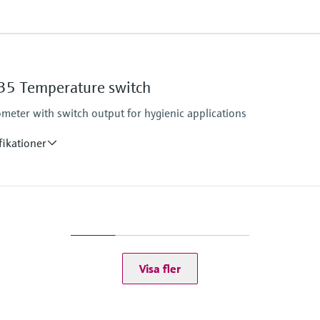
Operating temperatu
PT 100:
-50 °C ...200 °C
5 Temperature switch
(-58 °F ...392 °F)
Max. immersion lengt
eter with switch output for hygienic applications
up to 600,00 mm (23,62
fikationer
Operating temperatu
-50...150 °C (-58...302 
Visa fler