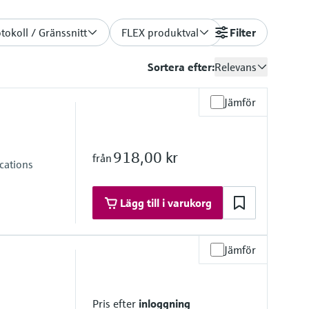
tokoll / Gränssnitt
FLEX produktval
Filter
Sortera efter:
Relevans
Jämför
918,00 kr
från
cations
Lägg till i varukorg
Jämför
re range
Pris efter
inloggning
h on request