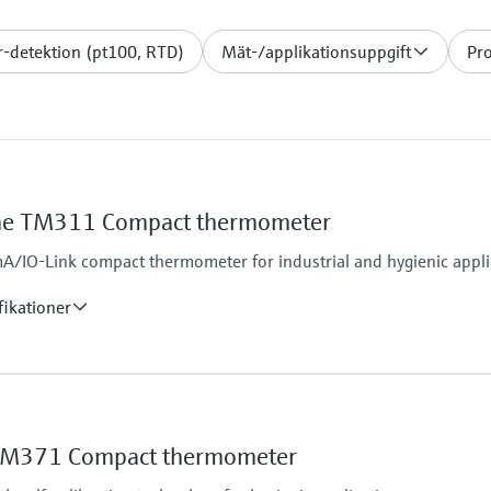
-detektion (pt100, RTD)
Mät-/applikationsuppgift
Pro
ne TM311 Compact thermometer
A/IO-Link compact thermometer for industrial and hygienic appli
fikationer
Operating temperatu
PT 100:
-50 °C ...200 °C
TM371 Compact thermometer
(-58 °F ...392 °F)
Max. immersion lengt