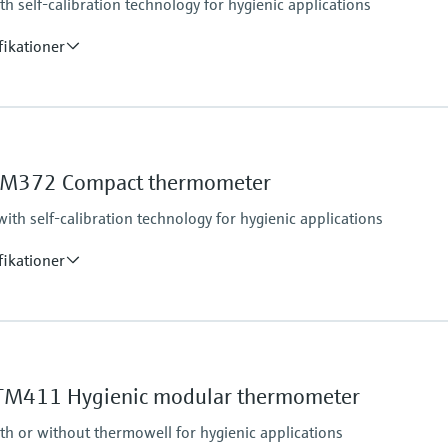
 self-calibration technology for hygienic applications
up to 600,00 mm (23,62
fikationer
Operating temperatu
Pt100:
-40 °C to 160 °C (-40 °F
TM372 Compact thermometer
optional up to 190 °C (
reference point for au
th self-calibration technology for hygienic applications
Max. immersion lengt
up to 900.00 mm (35.4'
fikationer
Operating temperatu
PT 100:
-40 °C …160 °C (-40 °F 
M411 Hygienic modular thermometer
optional up to 190 °C (
Max. immersion lengt
h or without thermowell for hygienic applications
up to 28'' (711 mm)