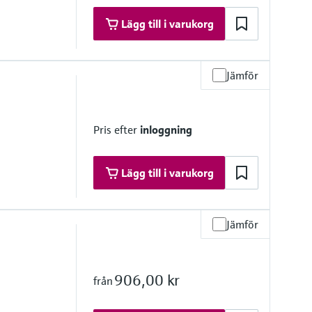
Lägg till i varukorg
Jämför
 (static)
i)
re range
Pris efter
inloggning
Lägg till i varukorg
Jämför
re range
906,00 kr
från