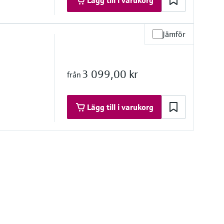
Lägg till i varukorg
Jämför
re range
3 099,00 kr
från
h on request
'')
Lägg till i varukorg
re range
°F)