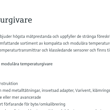
urgivare
bjuder högsta mätprestanda och uppfyller de stränga föreskr
t omfattande sortiment av kompakta och modulära temperatur
emperaturtransmittrar och klassledande sensorer och finns t
h modulära temperaturgivare
nstruktion
 med metalltätningar, insvetsad adapter, Varivent, klämring
e eller mer avancerade
rt förfarande för byte/omkalibrering