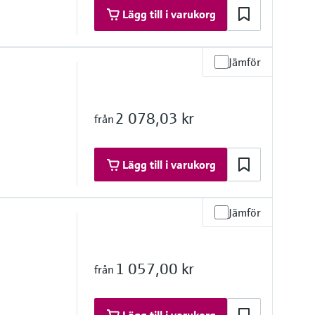
Lägg till i varukorg
Jämför
re range
h on request
2 078,03 kr
från
h on request
Lägg till i varukorg
Jämför
re range
1 057,00 kr
från
h on request