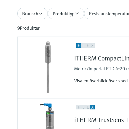
Bransch
Produkttyp
Resistanstemperatur
9
Produkter
F
L
E
X
iTHERM CompactLi
Metric/imperial RTD 4-20 m
Visa en överblick över speci
Accuracy
F
L
E
X
class A acc. to IEC 60751
Response time
iTHERM TrustSens 
t50 = 1 s
t90 = 1.5 s