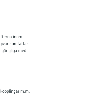
ifterna inom
givare omfattar
illgängliga med
skopplingar m.m.