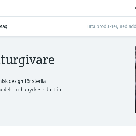
etag
turgivare
k design för sterila
medels- och dryckesindustrin