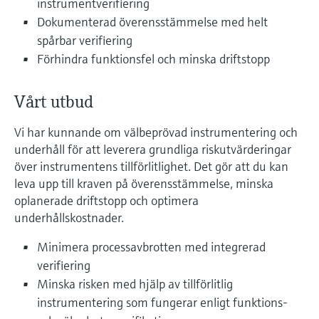
instrumentverifiering
Microwave transmission
Device Viewer
Dokumenterad överensstämmelse med helt
Handla allt
measurement
Hitta produktspecifik information och
spårbar verifiering
dokumentation
Förhindra funktionsfel och minska driftstopp
Memosens technology
Sök efter reservdelar
Hitta reservdelar efter produktrot, orderkod
Vårt utbud
Handla allt
eller serienummer
Vi har kunnande om välbeprövad instrumentering och
underhåll för att leverera grundliga riskutvärderingar
över instrumentens tillförlitlighet. Det gör att du kan
leva upp till kraven på överensstämmelse, minska
oplanerade driftstopp och optimera
underhållskostnader.
Minimera processavbrotten med integrerad
verifiering
Minska risken med hjälp av tillförlitlig
instrumentering som fungerar enligt funktions-