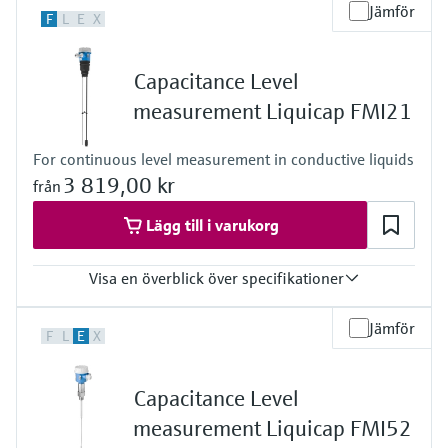
Process temperature
Jämför
F
L
E
X
-50°C ... 400°C
(-58°F ... 752°F)
Process pressure / max. overpressure limit
Capacitance Level
Vacuum ... 10 bar
(Vacuum ... 145 psi)
measurement Liquicap FMI21
For continuous level measurement in conductive liquids
3 819,00 kr
från
Lägg till i varukorg
Visa en överblick över specifikationer
Accuracy
Jämför
F
L
E
X
< 1%
Process temperature
-40 °C ... 100 °C
Capacitance Level
(-40 °F ... 212 °F)
Process pressure / max. overpressure limit
measurement Liquicap FMI52
Vacuum ... 10 bar