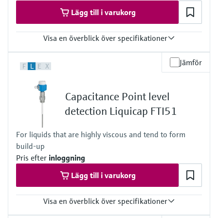
Lägg till i varukorg
Visa en överblick över specifikationer
Accuracy
Jämför
F
L
E
X
Repeatablity 0,1%
Process temperature
-80°C...200°C
Capacitance Point level
-112°F...392°F
Process pressure / max. overpressure limit
detection Liquicap FTI51
Vacuum ... 100 bar
(Vaccum ... 1450 psi)
For liquids that are highly viscous and tend to form
Max. measurement distance
build-up
0.1 m ... 4.0 m
(0.3 ft ... 13 ft)
Pris efter
inloggning
Main wetted parts
Lägg till i varukorg
Insulation material: PTFE,PFA
316L
Visa en överblick över specifikationer