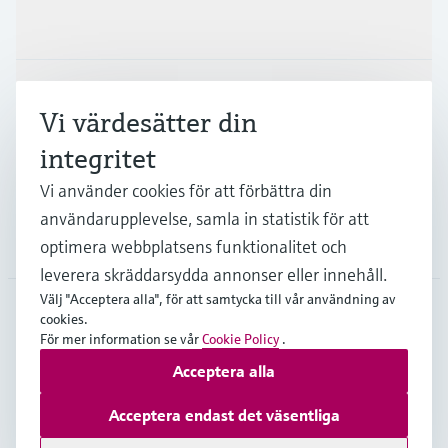
Produkter och Service
Industrier
Vi värdesätter din
integritet
Support
Vi använder cookies för att förbättra din
användarupplevelse, samla in statistik för att
Företag
optimera webbplatsens funktionalitet och
leverera skräddarsydda annonser eller innehåll.
Välj "Acceptera alla", för att samtycka till vår användning av
cookies.
För mer information se vår
Cookie Policy
.
SWE
•
Svenska
Acceptera alla
Copyright © Endress+Hauser Group Services AG
Acceptera endast det väsentliga
Om webblatsen
Användarvillkor
Dataskydd
Leveransvillkor