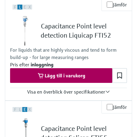
Process temperature
Jämför
F
L
E
X
-80 °C ... +200 °C
(-112 °F ... +392 °F)
Process pressure / max. overpressure limit
Capacitance Point level
Vacuum ... 100 bar
(Vacuum ... 1450 psi)
detection Liquicap FTI52
For liquids that are highly viscous and tend to form
build-up - for large measuring ranges
Pris efter
inloggning
Lägg till i varukorg
Visa en överblick över specifikationer
Process temperature
Jämför
F
L
E
X
-80 °C ... +200 °C
(-112 °F ... +392 °F)
Process pressure / max. overpressure limit
Capacitance Point level
Vacuum ... 100 bar
(Vacuum ... 1450 psi)