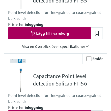
detection Solicap FTI55
Point level detection for fine-grained to coarse-grained
bulk solids
Pris efter
inloggning
Lägg till i varukorg
Visa en överblick över specifikationer
Process temperature
Jämför
F
L
E
X
-50°C ... 180°C
(-58°F ... 356°F)
Process pressure / max. overpressure limit
Capacitance Point level
Vacuum ... 25 bar
(Vacuum ... 362 psi)
detection Solicap FTI56
Point level detection for fine-grained to coarse-grained
bulk solids
Pris efter
inloggning