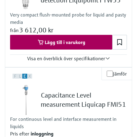
detection Liquipoint FTW33
Microwave transmission
Process pressure / max. overpressure limit
Device Viewer
Handla allt
Vacuum ... 16 bar
measurement
Hitta produktspecifik information och
Very compact flush-mounted probe for liquid and pasty
Vacuum ....232 psi
dokumentation
media
Memosens technology
3 612,00 kr
från
Sök efter reservdelar
Hitta reservdelar efter produktrot, orderkod
Lägg till i varukorg
Handla allt
eller serienummer
Visa en överblick över specifikationer
Process temperature
Jämför
F
L
E
X
Standard:
-20 ... 100°C
Cleaning:
Capacitance Level
-20 ... 150°C for 1h
( -4 ... 302°F for 1h)
measurement Liquicap FMI51
Process pressure / max. overpressure limit
Vacuum ... 25 bar
For continuous level and interface measurement in
(Vacuum ... 362,5 psi)
liquids
Pris efter
inloggning