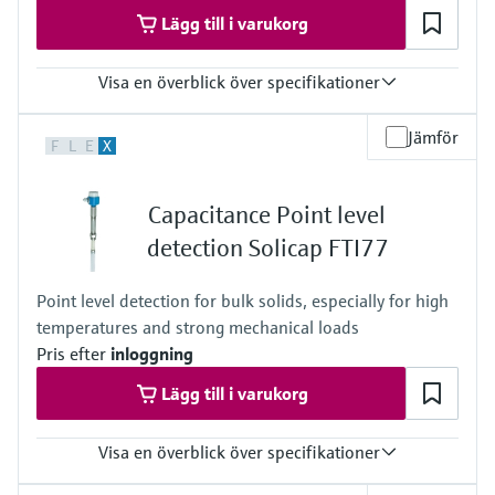
Lägg till i varukorg
Visa en överblick över specifikationer
Process temperature
Jämför
F
L
E
X
-50°C ... 180°C
(-58°F ... 356°F)
Process pressure / max. overpressure limit
Capacitance Point level
Vacuum ... 25 bar
(Vacuum ... 362 psi)
detection Solicap FTI77
Point level detection for bulk solids, especially for high
temperatures and strong mechanical loads
Pris efter
inloggning
Lägg till i varukorg
Visa en överblick över specifikationer