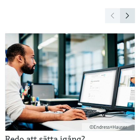
©Endress+Hauser
Redo att sätta igång?