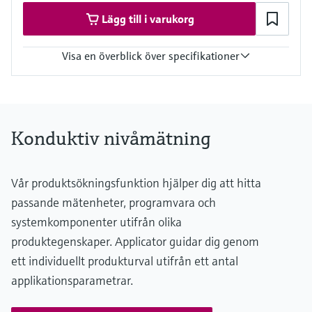
Lägg till i varukorg
Visa en överblick över specifikationer
Process temperature
-40 °C ... 70 °C
(-40 °F ... 158 °F)
Process pressure / max. overpressure limit
Konduktiv nivåmätning
Vacuum ... 10 bar
(Vacuum ... 145 psi)
Min. conductivity of medium
Vår produktsökningsfunktion hjälper dig att hitta
10 µS/cm
passande mätenheter, programvara och
systemkomponenter utifrån olika
produktegenskaper. Applicator guidar dig genom
ett individuellt produkturval utifrån ett antal
applikationsparametrar.