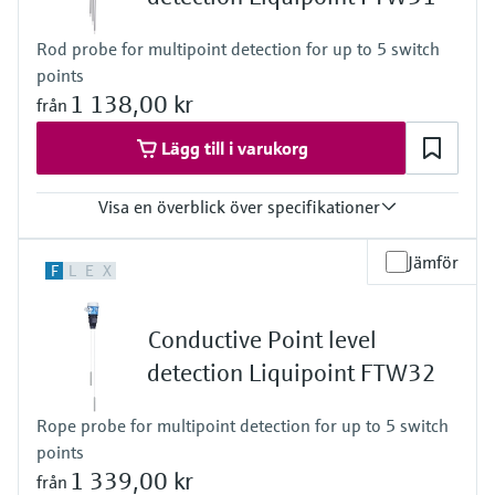
Microwave transmission
Process pressure / max. overpressure limit
Device Viewer
Vacuum ... 25 bar
Handla allt
measurement
Hitta produktspecifik information och
Rod probe for multipoint detection for up to 5 switch
(Vacuum ... 362,5 psi)
dokumentation
points
Memosens technology
1 138,00 kr
från
Sök efter reservdelar
Hitta reservdelar efter produktrot, orderkod
Lägg till i varukorg
Handla allt
eller serienummer
Visa en överblick över specifikationer
Process temperature
Jämför
F
L
E
X
-40 °C ... 100 °C
(-40 °F ... 212 °F)
Process pressure / max. overpressure limit
Conductive Point level
Vacuum ... 10 bar
(Vacuum ... 145 psi)
detection Liquipoint FTW32
Min. conductivity of medium
10 µS/cm
Rope probe for multipoint detection for up to 5 switch
points
1 339,00 kr
från