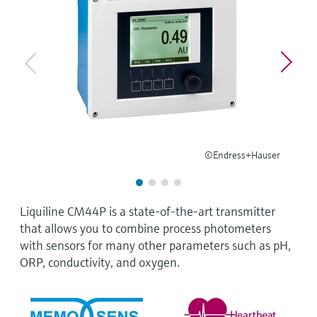
Microwave transmission
Device Viewer
Handla allt
measurement
Hitta produktspecifik information och
dokumentation
Memosens technology
Sök efter reservdelar
Hitta reservdelar efter produktrot, orderkod
Handla allt
eller serienummer
©Endress+Hauser
Liquiline CM44P is a state-of-the-art transmitter
that allows you to combine process photometers
with sensors for many other parameters such as pH,
ORP, conductivity, and oxygen.