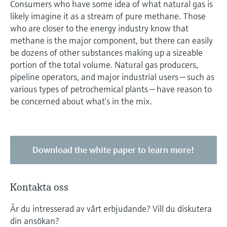
Consumers who have some idea of what natural gas is
Microwave transmission
Device Viewer
likely imagine it as a stream of pure methane. Those
Handla allt
measurement
Hitta produktspecifik information och
who are closer to the energy industry know that
dokumentation
methane is the major component, but there can easily
Memosens technology
be dozens of other substances making up a sizeable
Sök efter reservdelar
portion of the total volume. Natural gas producers,
Hitta reservdelar efter produktrot, orderkod
Handla allt
pipeline operators, and major industrial users — such as
eller serienummer
various types of petrochemical plants — have reason to
be concerned about what’s in the mix.
Download the white paper to learn more!
Kontakta oss
Är du intresserad av vårt erbjudande? Vill du diskutera
din ansökan?