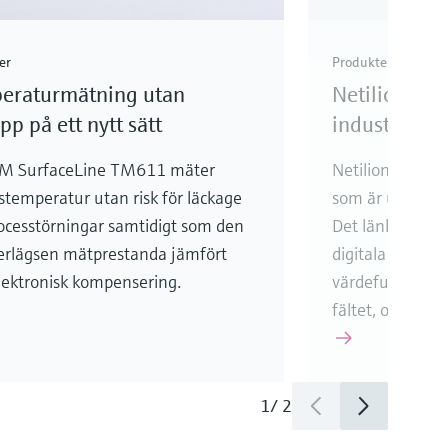
er
Produkter
eraturmätning utan
Netilion – s
pp på ett nytt sätt
industrin
M SurfaceLine TM611 mäter
Netilion är ett 
stemperatur utan risk för läckage
som är utformat 
ocesstörningar samtidigt som den
Det länkar sam
erlägsen mätprestanda jämfört
digitala världen
ektronisk kompensering.
värdefull informa
fältet, oavsett v
1
/
2