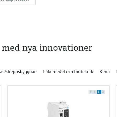
r med nya innovationer
gas/skeppsbyggnad
Läkemedel och bioteknik
Kemi
F
L
E
X