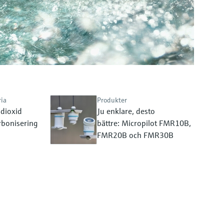
ria
Produkter
ldioxid
Ju enklare, desto
rbonisering
bättre: Micropilot FMR10B,
FMR20B och FMR30B