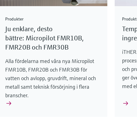
Produkter
Produkt
Ju enklare, desto
Temp
bättre: Micropilot FMR10B,
ingre
FMR20B och FMR30B
iTHER
proces
Alla fördelarna med våra nya Micropilot
och pr
FMR10B, FMR20B och FMR30B för
ger öv
vatten och avlopp, gruvdrift, mineral och
med el
metall samt teknisk försörjning i flera
branscher.