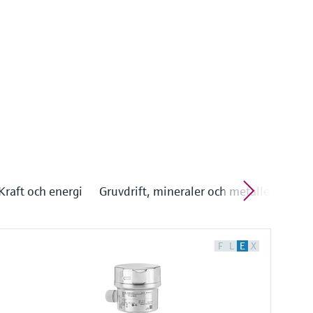
Kraft och energi
Gruvdrift, mineraler och metaller
F
L
E
X