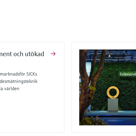
iment och utökad
marknadsför SICKs
ödesmätningsteknik
la världen