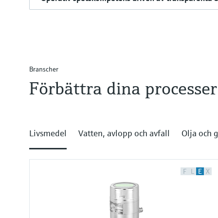
Branscher
Förbättra dina processe
Livsmedel
Vatten, avlopp och avfall
Olja och 
F
L
E
X