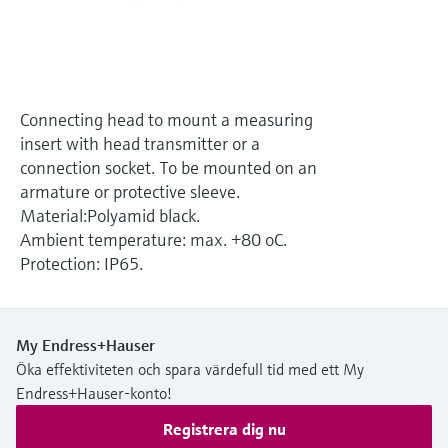
Microwave transmission
Device Viewer
Handla allt
measurement
Hitta produktspecifik information och
dokumentation
Memosens technology
Sök efter reservdelar
Connecting head to mount a measuring
Hitta reservdelar efter produktrot, orderkod
Handla allt
insert with head transmitter or a
eller serienummer
connection socket. To be mounted on an
armature or protective sleeve.
Material:Polyamid black.
Ambient temperature: max. +80 oC.
Protection: IP65.
My Endress+Hauser
Öka effektiviteten och spara värdefull tid med ett My
Endress+Hauser-konto!
Registrera dig nu