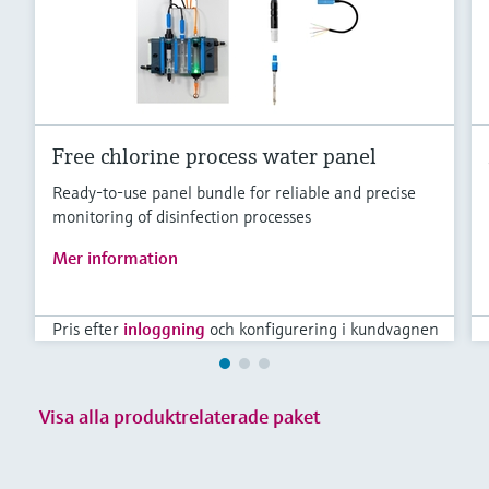
Microwave transmission
Device Viewer
Handla allt
measurement
Hitta produktspecifik information och
dokumentation
Memosens technology
Sök efter reservdelar
Hitta reservdelar efter produktrot, orderkod
Handla allt
Free chlorine process water panel
eller serienummer
Ready-to-use panel bundle for reliable and precise
monitoring of disinfection processes
Mer information
Pris efter
inloggning
och konfigurering i kundvagnen
Visa alla produktrelaterade paket