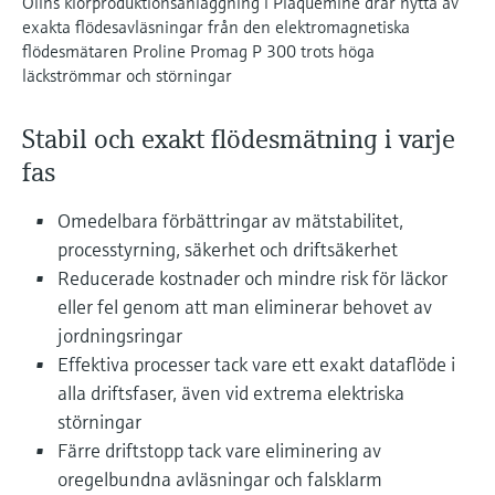
Olins klorproduktionsanläggning i Plaquemine drar nytta av
Microwave transmission
Device Viewer
exakta flödesavläsningar från den elektromagnetiska
Handla allt
measurement
Hitta produktspecifik information och
flödesmätaren Proline Promag P 300 trots höga
dokumentation
läckströmmar och störningar
Memosens technology
Sök efter reservdelar
Stabil och exakt flödesmätning i varje
Hitta reservdelar efter produktrot, orderkod
Handla allt
fas
eller serienummer
Omedelbara förbättringar av mätstabilitet,
processtyrning, säkerhet och driftsäkerhet
Reducerade kostnader och mindre risk för läckor
eller fel genom att man eliminerar behovet av
jordningsringar
Effektiva processer tack vare ett exakt dataflöde i
alla driftsfaser, även vid extrema elektriska
störningar
Färre driftstopp tack vare eliminering av
oregelbundna avläsningar och falsklarm