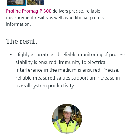
Microwave transmission
Device Viewer
Handla allt
measurement
Proline Promag P 300
delivers precise, reliable
Hitta produktspecifik information och
measurement results as well as additional process
dokumentation
information.
Memosens technology
Sök efter reservdelar
The result
Hitta reservdelar efter produktrot, orderkod
Handla allt
eller serienummer
Highly accurate and reliable monitoring of process
stability is ensured: Immunity to electrical
interference in the medium is ensured. Precise,
reliable measured values support an increase in
overall system productivity.