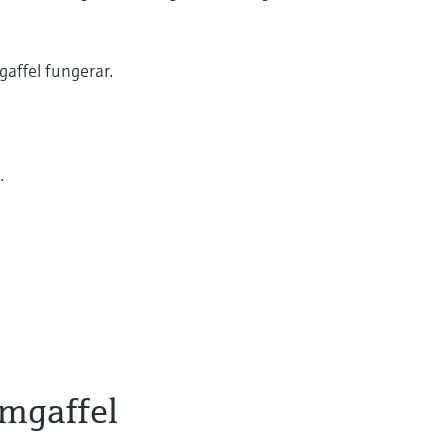
gaffel fungerar.
.
mgaffel
gstankar varje dag. Några exempel är dricksvatten,