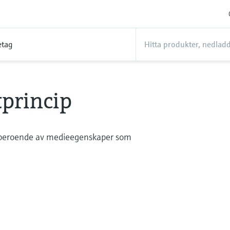
etag
princip
 – oberoende av medieegenskaper som