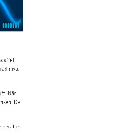
mgaffel
erad nivå,
uft. När
ensen. De
mperatur.
e