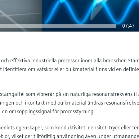
07:47
a och effektiva industriella processer inom alla branscher. Stä
gt identifiera om vätskor eller bulkmaterial finns vid en defini
stämgaffel som vibrerar på sin naturliga resonansfrekvens i l
ngen och i kontakt med bulkmaterial ändras resonansfrekv
l en omkopplingssignal för processtyrning.
iets egenskaper, som konduktivitet, densitet, tryck eller te
blor, vilket ger tillförlitlig användning även under utmanand