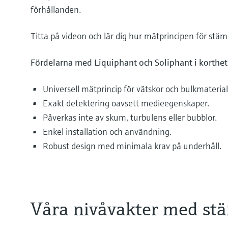
förhållanden.
Titta på videon och lär dig hur mätprincipen för stäm
Fördelarna med Liquiphant och Soliphant i korthet
Universell mätprincip för vätskor och bulkmaterial
Exakt detektering oavsett medieegenskaper.
Påverkas inte av skum, turbulens eller bubblor.
Enkel installation och användning.
Robust design med minimala krav på underhåll.
Våra nivåvakter med stä
Olika medier fylls på i och dräneras från förvarin