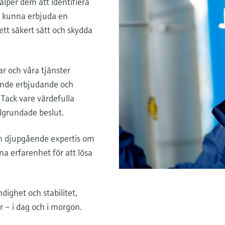
jälper dem att identifiera
t kunna erbjuda en
ett säkert sätt och skydda
r och våra tjänster
ande erbjudande och
 Tack vare värdefulla
älgrundade beslut.
ch djupgående expertis om
na erfarenhet för att lösa
ndighet och stabilitet,
er – i dag och i morgon.