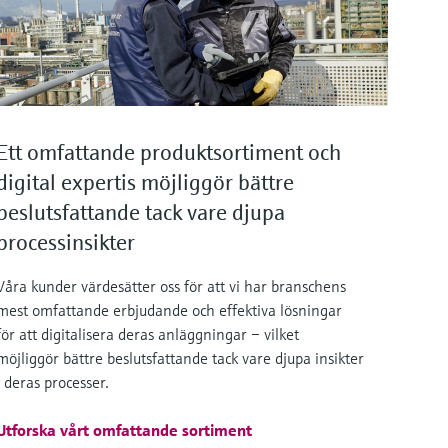
Ett omfattande produktsortiment och
digital expertis möjliggör bättre
beslutsfattande tack vare djupa
processinsikter
Våra kunder värdesätter oss för att vi har branschens
mest omfattande erbjudande och effektiva lösningar
för att digitalisera deras anläggningar – vilket
möjliggör bättre beslutsfattande tack vare djupa insikter
i deras processer.
Utforska vårt omfattande sortiment