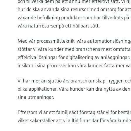
och tillverka dem på ett ännu mer effektivt sätt. Vi h
hur de ska använda sina resurser med omsorg för at
växande befolkning produkter som har tillverkats på 
våra naturresurser på ett hållbart sätt.
Med vår processmätteknik, våra automationslösninga
stöttar vi våra kunder med branschens mest omfatt
effektiva lösningar för digitalisering av anläggningar.
insikter i sina processer kan våra kunder fatta mer v
Vi har mer än sjuttio års branschkunskap i ryggen o
olika applikationer. Våra kunder kan dra nytta av den
sina utmaningar.
Eftersom vi är ett familjeägt företag står vi för bestä
vilket säkerställer att vi alltid finns där för våra kund