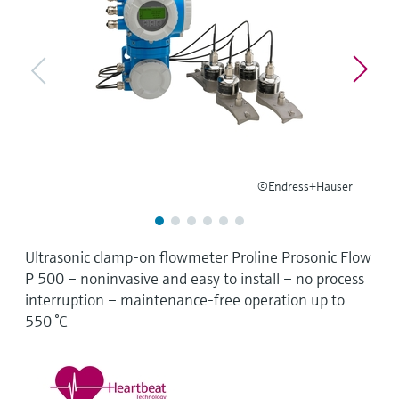
Microwave transmission
Device Viewer
Handla allt
measurement
Hitta produktspecifik information och
dokumentation
Memosens technology
Sök efter reservdelar
Hitta reservdelar efter produktrot, orderkod
Handla allt
eller serienummer
©Endress+Hauser
Ultrasonic clamp-on flowmeter Proline Prosonic Flow
P 500 – noninvasive and easy to install – no process
interruption – maintenance-free operation up to
550 °C