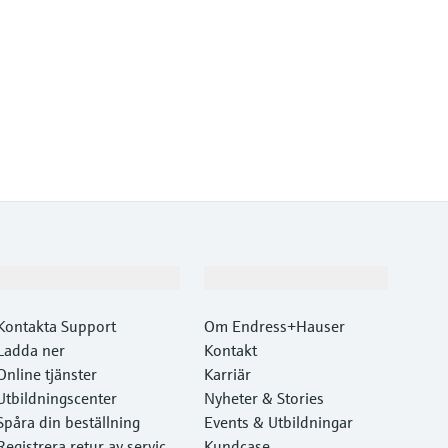
Support
Företag
Kontakta Support
Om Endress+Hauser
Ladda ner
Kontakt
Online tjänster
Karriär
Utbildningscenter
Nyheter & Stories
Spåra din beställning
Events & Utbildningar
Registrera retur av service
Kundcase