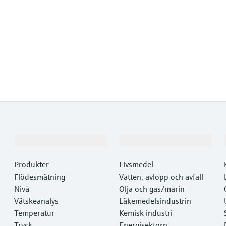
Produkter och Service
Industrier
Produkter
Livsmedel
Flödesmätning
Vatten, avlopp och avfall
Nivå
Olja och gas/marin
Vätskeanalys
Läkemedelsindustrin
Temperatur
Kemisk industri
Tryck
Energisektorn