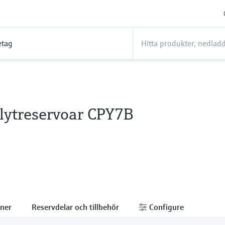
etag
olytreservoar CPY7B
ner
Reservdelar och tillbehör
Configure