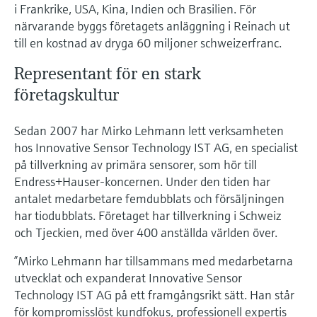
Microwave transmission
i Frankrike, USA, Kina, Indien och Brasilien. För
Device Viewer
Handla allt
närvarande byggs företagets anläggning i Reinach ut
measurement
Hitta produktspecifik information och
till en kostnad av dryga 60 miljoner schweizerfranc.
dokumentation
Memosens technology
Representant för en stark
Sök efter reservdelar
företagskultur
Hitta reservdelar efter produktrot, orderkod
Handla allt
eller serienummer
Sedan 2007 har Mirko Lehmann lett verksamheten
hos Innovative Sensor Technology IST AG, en specialist
på tillverkning av primära sensorer, som hör till
Endress+Hauser-koncernen. Under den tiden har
antalet medarbetare femdubblats och försäljningen
har tiodubblats. Företaget har tillverkning i Schweiz
och Tjeckien, med över 400 anställda världen över.
”Mirko Lehmann har tillsammans med medarbetarna
utvecklat och expanderat Innovative Sensor
Technology IST AG på ett framgångsrikt sätt. Han står
för kompromisslöst kundfokus, professionell expertis