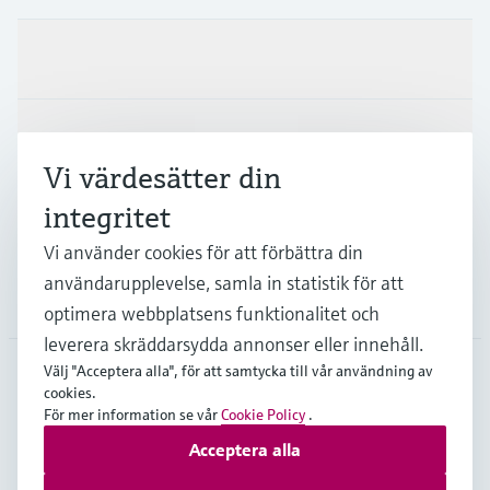
Produkter och Service
Industrier
Vi värdesätter din
integritet
Support
Vi använder cookies för att förbättra din
användarupplevelse, samla in statistik för att
Företag
optimera webbplatsens funktionalitet och
leverera skräddarsydda annonser eller innehåll.
Välj "Acceptera alla", för att samtycka till vår användning av
cookies.
SWE
•
Svenska
För mer information se vår
Cookie Policy
.
Acceptera alla
Copyright © Endress+Hauser Group Services AG