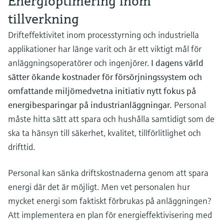
Energioptimering inom
Utbildningscenter - Utforska kurser och de
differentialtryck
Laboratorie instrument
enheter
Incoterms
Endress+Hauser Optical Analysis
Job opportunities at
resurser vi tillhandahåller på
tillverkning
Optisk analys
Konduktiv nivåmätning
Temperaturgivare
Luftkvalitetsmätare
Netilion Device Viewer
Mining, Minerals & Metals
Karriär
Hållbar utveckling
Event & Training finder
Endress+Hausers läroplattform och utöka
Endress+Hauser SICK
Handla allt
Automatiska vattenprovtagare
Energidatorer och
Endress+Hauser SICK
din kompetens var som helst.
Drifteffektivitet inom processtyrning och industriella
Netilion IIoT
Nivåmätning med flottörvakt
Yttemperaturgivare
Rökdetektorer
Netilion Water
Ånganläggningar
Related companies
applikationshanterare
Event & Utbildningar
applikationer har länge varit och är ett viktigt mål för
TOC, COD & SAC analyzers
Välj mellan en rad olika event – utbildningar,
anläggningsoperatörer och ingenjörer.
I dagens värld
Programverktyg
Radiometrisk nivåmätning,
Kabelprober
Enheter för mätning av siktsträcka
seminarier, utställningar, specialkonferenser
Avledare för överspänningsskydd
sätter ökande kostnader för försörjningssystem och
eller online-seminarier.
densitet, skiljeyta
ORP sensorer & transmittrar
In focus for all industries
omfattande miljömedvetna initiativ nytt fokus på
Flerpunktstemperaturgivare
Höjddetektorer
Handla allt
energibesparingar på industrianläggningar.
Personal
Nivåmätning med paddelvakt
Slamnivåsensorer och transmittrar
Product tools
Hållbarhetslösningar för
måste hitta sätt att spara och hushålla samtidigt som de
Handla allt
Handla allt
industriella marknader
ska ta hänsyn till säkerhet, kvalitet, tillförlitlighet och
Nivåmätning med servo
Näringsanalysatorer och sensorer
Sök produkt
drifttid.
Hitta produkter baserat på
Omvandlar processindustrin genom
Elektromekanisk nivåmätning
Analysatorer för hårdhet, järn &
produktegenskaper
digitalisering
Personal kan sänka driftskostnaderna genom att spara
annat
Applicator
energi där det är möjligt. Men vet personalen hur
Nivåmätning med mikrovågsbarriär
Operativ spetskompetens driven av
Hitta, välj och konfigurera produkter med
mycket energi som faktiskt förbrukas på anläggningen?
Processfotometrar
transparenta beslutsprocesser
hjälp av applikationsparametrar
Level measurement with pressure
Att implementera en plan för energieffektivisering med