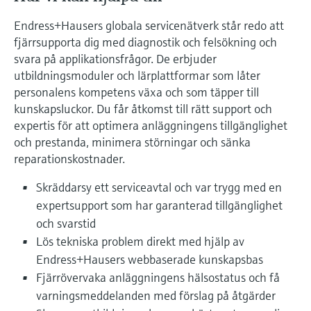
Microwave transmission
Device Viewer
Handla allt
Endress+Hausers globala servicenätverk står redo att
measurement
Hitta produktspecifik information och
fjärrsupporta dig med diagnostik och felsökning och
dokumentation
svara på applikationsfrågor. De erbjuder
Memosens technology
Sök efter reservdelar
utbildningsmoduler och lärplattformar som låter
personalens kompetens växa och som täpper till
Hitta reservdelar efter produktrot, orderkod
Handla allt
eller serienummer
kunskapsluckor. Du får åtkomst till rätt support och
expertis för att optimera anläggningens tillgänglighet
och prestanda, minimera störningar och sänka
reparationskostnader.
Skräddarsy ett serviceavtal och var trygg med en
expertsupport som har garanterad tillgänglighet
och svarstid
Lös tekniska problem direkt med hjälp av
Endress+Hausers webbaserade kunskapsbas
Fjärrövervaka anläggningens hälsostatus och få
varningsmeddelanden med förslag på åtgärder