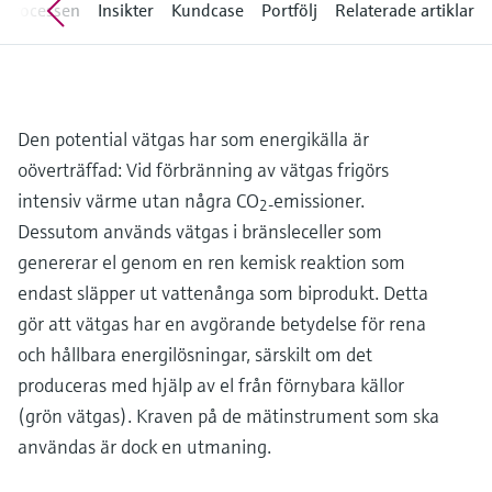
Microwave transmission
r processen
Insikter
Kundcase
Portfölj
Relaterade artiklar
Device Viewer
Handla allt
measurement
Hitta produktspecifik information och
dokumentation
Memosens technology
Sök efter reservdelar
Den potential vätgas har som energikälla är
Hitta reservdelar efter produktrot, orderkod
Handla allt
eller serienummer
oöverträffad: Vid förbränning av vätgas frigörs
intensiv värme utan några CO
emissioner.
2-
Dessutom används vätgas i bränsleceller som
genererar el genom en ren kemisk reaktion som
endast släpper ut vattenånga som biprodukt. Detta
gör att vätgas har en avgörande betydelse för rena
och hållbara energilösningar, särskilt om det
produceras med hjälp av el från förnybara källor
(grön vätgas). Kraven på de mätinstrument som ska
användas är dock en utmaning.