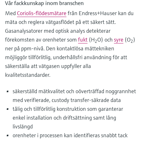
Vår fackkunskap inom branschen
Med
Coriolis-flödesmätare
från Endress+Hauser kan du
mäta och reglera vätgasflödet på ett säkert sätt.
Gasanalysatorer med optisk analys detekterar
förekomsten av orenheter som
fukt
(H
O) och
syre
(O
)
2
2
ner på ppm-nivå. Den kontaktlösa mättekniken
möjliggör tillförlitlig, underhållsfri användning för att
säkerställa att vätgasen uppfyller alla
kvalitetsstandarder.
säkerställd mätkvalitet och oöverträffad noggrannhet
med verifierade, custody transfer-säkrade data
tålig och tillförlitlig konstruktion som garanterar
enkel installation och driftsättning samt lång
livslängd
orenheter i processen kan identifieras snabbt tack