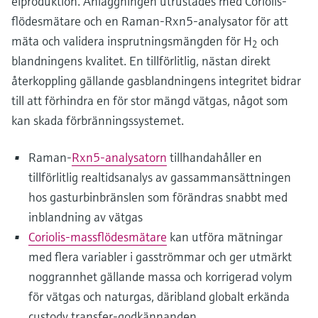
elproduktion. Anläggningen utrustades med Coriolis-
flödesmätare och en Raman-Rxn5-analysator för att
mäta och validera insprutningsmängden för H
och
2
blandningens kvalitet. En tillförlitlig, nästan direkt
återkoppling gällande gasblandningens integritet bidrar
till att förhindra en för stor mängd vätgas, något som
kan skada förbränningssystemet.
Raman-
Rxn5-analysatorn
tillhandahåller en
tillförlitlig realtidsanalys av gassammansättningen
hos gasturbinbränslen som förändras snabbt med
inblandning av vätgas
Coriolis-massflödesmätare
kan utföra mätningar
med flera variabler i gasströmmar och ger utmärkt
noggrannhet gällande massa och korrigerad volym
för vätgas och naturgas, däribland globalt erkända
custody transfer-godkännanden