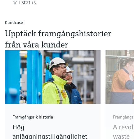
och status.
Kundcase
Upptäck framgångshistorier
från våra kunder
Framgångsrik historia
Framgångsrik 
Hög
A revolu
anläggningstillgänglighet
waste