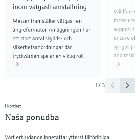
inom vätgasframställning
Wildfire En
measureme
Messer framställer vätgas i en
support fr
ångreformator. Anläggningen har
ensure eff
ett stort antal skydds- och
syngas pro
säkerhetsanordningar där
and residua
tryckvärden spelar en viktig roll.
1
/
3
I korthet
Naša ponudba
Vårt erbjudande innefattar ytterst tillförlitliga