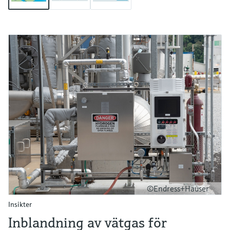
©Endress+Hauser
Insikter
Inblandning av vätgas för