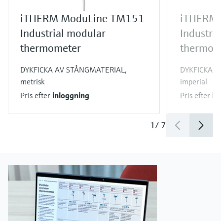
iTHERM ModuLine TM151
iTHERM
Industrial modular
Industri
thermometer
thermom
DYKFICKA AV STÅNGMATERIAL,
DYKFICKA 
metrisk
imperial
Pris efter
inloggning
Pris efter
in
1
/
7