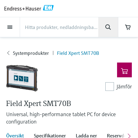
Back
Back
Back
Back
Back
Back
Back
Back
Back
Back
Back
Back
Back
Back
Back
Back
Back
Back
Back
Back
Back
Back
Back
Back
Back
Back
Back
Back
Back
Back
Back
Back
Back
Back
Produkter
Produkter
Produkter
Produkter
Produkter
Produkter
Produkter
Produkter
Produkter
Produkter
Industrier
Industrier
Industrier
Industrier
Industrier
Industrier
Industrier
Industrier
Industrier
Support
Företag
Företag
Företag
Företag
Företag
Företag
Företag
Företag
Service
Service
Service
Service
Service
Service
Produkter
Flödesmätning
Nivå
Vätskeanalys
Temperatur
Tryck
Systemprodukter
Optisk analys
Netilion IIoT
Service
Projekt- och
Supporttjänster-v2
Underhåll av
Performance optimization
Industrier
Support
Företag
Om Endress+Hauser
Center för
Vår kompetens
Nyheter & Stories
Events & Utbildningar
Karriär
driftsättningstjänster
instrumentering
services
produktkompetens
Flödesmätning
Elektromagnetiska flödesmätare
Radar nivåmätning
pH sensorer& transmittrar
Temperaturtransmittrar
Absolut tryck och övertryck
Data managers & data loggers
TDLAS och QF analysatorer
Netilion Value
Projekt- och driftsättningstjänster
Smart Support
Livsmedel
Få den support du behöver, snabbt!
Om Endress+Hauser
Företagsprofil
Processsäkerhet med SIL-
Nyheter & Stories översikt
Utbildningar
Se lediga tjänster
Systemprodukter
Field Xpert SMT70B
Produkter
Supporthubb – allt du behöver för
instrumentering
Device commissioning
Verifieringsservice
Analys av kalibreringsrapport
Endress+Hauser Level+Pressure
supportärenden hos Endress+Hauser
Nivå
Coriolis massflödesmätare
Nivådetektering med stämgaffel
Konduktivitetssensorer och
Industrial thermometers
Differentialtrycksmätning
Processindikatorer och styrenheter
Ramanspektroskopisystem
Netilion Health
Supporttjänster-v2
Fjärrövervakning av anläggningar
Vatten, avlopp och avfall
Center för produktkompetens
Endress+Hauser i Sverige
Alla artiklar
Seminarier
Arbeta på Endress+Hauser
transmittrar
Cybersakerhet
Industrial Project Management
Kalibrering på plats
Calibration interval optimization
Endress+Hauser Flow
Ladda ner
Vätskeanalys
Ultrasonic flödesmätare
Nivåmätning med guidad radar
Thermowells
Handla allt
Strömförsörjning och barriärer
Emissionsmätning för industri
Netilion Analytics
Underhåll av instrumentering
Process Instrumentation Courses
Olja och gas/marin
Vår kompetens
Finansiellt resultat
Press releaser
Mässor
Jämför
Fler jobbmöjligheter
Sök och ladda ner manualer, broschyrer,
Turbiditetssensorer & transmittrar
Process automation projects
Extended warranty
Förebyggande underhållsservice
Hantering av anläggningsteknisk
Endress+Hauser Liquid Analysis
publikationer, mjukvaruuppdateringar,
Temperatur
Vortex flödesmätare
Ultrasonic nivåmätning
Högtemperaturgivare
WirelessHART lösningar
Partikelmätare
Netilion Library
Performance optimization services
Läkemedelsindustrin
Kundcase
Koncernledning
Quick facts
Online seminarium
videos, certifikat och en mängd andra
Field Xpert SMT70B
information
Job opportunities at Analytik Jena
dokument!
Klorsensorer och -transmittrar
Mitt Endress+Hauser
Repair of measuring instruments
Temperature+System Products
Universal, high-performance tablet PC for device
Learn
Tryck
Termiska massflödesmätare
Kapacitiv nivåmätning
Hygieniska temperaturgivare
Gateways och modem
Digitala analysatorlösningar
Netilion Inventory
View all
Kemisk industri
Nyheter & Stories
Historia
Mediabibliotek
Summits
Job opportunities with Innovative
configuration
Oxygensensorer & transmittrar
B2B integrations
Endress+Hauser Process Solutions
Sensor Technology IST AG
Utbildningscenter
Systemprodukter
Flödesmätning med
Hydrostatisk nivåmätning
Kompakta temperaturgivare
Surfplattor för konfigurering av
Process-gasanalysatorer
Netilion Connect
Energisektorn
Events & Utbildningar
Kultur och värderingar
Press events
Networking
Översikt
Specifikationer
Ladda ner
Reservdelar oc