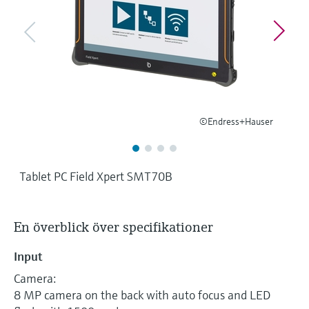
Microwave transmission
Device Viewer
Handla allt
measurement
Hitta produktspecifik information och
dokumentation
Memosens technology
Sök efter reservdelar
Hitta reservdelar efter produktrot, orderkod
Handla allt
eller serienummer
©Endress+Hauser
Tablet PC Field Xpert SMT70B
En överblick över specifikationer
Input
Camera:
8 MP camera on the back with auto focus and LED