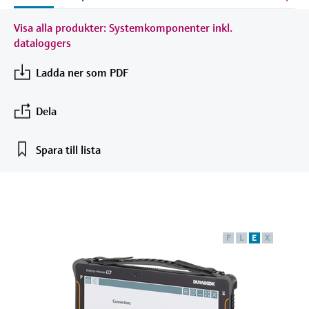
Utbildningscenter - Utforska kurser och de
differentialtryck
Laboratorie instrument
enheter
Incoterms
Endress+Hauser Optical Analysis
Job opportunities at
resurser vi tillhandahåller på
Optisk analys
Konduktiv nivåmätning
Temperaturgivare
Luftkvalitetsmätare
Netilion Device Viewer
Mining, Minerals & Metals
Karriär
Hållbar utveckling
Event & Training finder
Visa alla produkter: Systemkomponenter inkl.
Endress+Hausers läroplattform och utöka
Endress+Hauser SICK
dataloggers
Handla allt
Automatiska vattenprovtagare
Energidatorer och
Endress+Hauser SICK
din kompetens var som helst.
Netilion IIoT
Nivåmätning med flottörvakt
Yttemperaturgivare
Rökdetektorer
Netilion Water
Ånganläggningar
Related companies
applikationshanterare
Event & Utbildningar
Ladda ner som PDF
TOC, COD & SAC analyzers
Välj mellan en rad olika event – utbildningar,
Programverktyg
Radiometrisk nivåmätning,
Kabelprober
Enheter för mätning av siktsträcka
seminarier, utställningar, specialkonferenser
Avledare för överspänningsskydd
eller online-seminarier.
Dela
densitet, skiljeyta
ORP sensorer & transmittrar
In focus for all industries
Flerpunktstemperaturgivare
Höjddetektorer
Handla allt
Spara till lista
Nivåmätning med paddelvakt
Slamnivåsensorer och transmittrar
Product tools
Hållbarhetslösningar för
Handla allt
Handla allt
industriella marknader
Nivåmätning med servo
Näringsanalysatorer och sensorer
Sök produkt
Hitta produkter baserat på
Omvandlar processindustrin genom
Elektromekanisk nivåmätning
Analysatorer för hårdhet, järn &
produktegenskaper
digitalisering
F
L
E
X
annat
Applicator
Nivåmätning med mikrovågsbarriär
Operativ spetskompetens driven av
Hitta, välj och konfigurera produkter med
Processfotometrar
transparenta beslutsprocesser
hjälp av applikationsparametrar
Level measurement with pressure