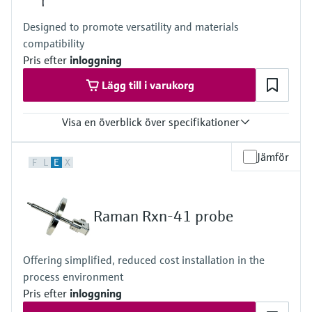
Designed to promote versatility and materials
compatibility
Pris efter
inloggning
Lägg till i varukorg
Visa en överblick över specifikationer
Laser wavelength
Jämför
F
L
E
X
532 nm, 785 nm, 1000 nm
Wetted materials
Metal: C276 alloy, 316L stainless steel, or Grade 2 titanium
Raman Rxn-41 probe
Window: High-purity sapphire
Hazardous area certifications
ATEX, CSA, IECEx, UKCA, JPEx
Offering simplified, reduced cost installation in the
process environment
Pris efter
inloggning