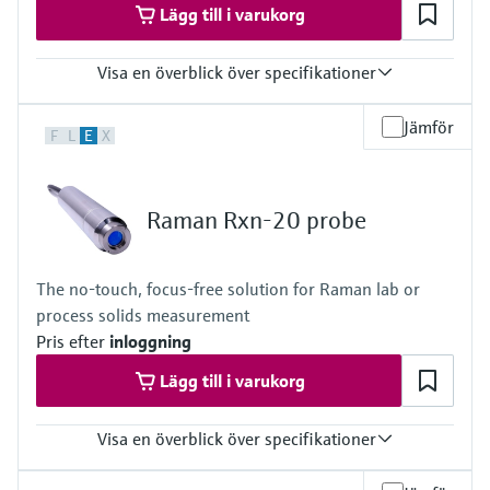
Lägg till i varukorg
Visa en överblick över specifikationer
Laser wavelength
Jämför
F
L
E
X
With non-contact and immersion optic:
532 nm, 785 nm, 1000 nm
With bIO-Optic or Raman optic system for single use:
785 nm, 1000 nm
Raman Rxn-20 probe
With bio multi optic and bio sleeve or Raman flow assembly:
785 nm
Body and window materials
The no-touch, focus-free solution for Raman lab or
Rxn-10 probe body: 6061 aluminum, 316L stainless steel, and
process solids measurement
303 stainless steel
Pris efter
inloggning
Lägg till i varukorg
Visa en överblick över specifikationer
Laser wavelength