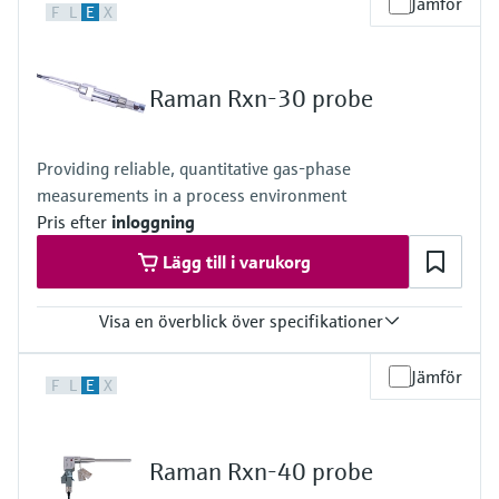
Jämför
F
L
E
X
785 nm
Body and window materials
Body: 316L stainless steel
Window: optical-grade materials
Raman Rxn-30 probe
Hazardous area certifications
ATEX, CSA, IECEx, UKCA, JPEx
Providing reliable, quantitative gas-phase
measurements in a process environment
Pris efter
inloggning
Lägg till i varukorg
Visa en överblick över specifikationer
Laser wavelength
Jämför
F
L
E
X
532 nm
Hazardous area certifications
ATEX, CSA, IECEx, UKCA, JPEx
Raman Rxn-40 probe