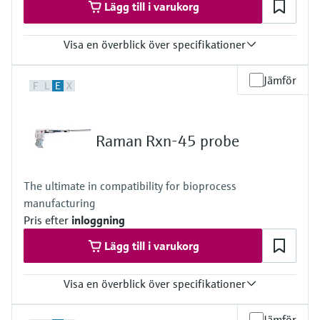
Lägg till i varukorg
Visa en överblick över specifikationer
Laser wavelength
Jämför
F
L
E
X
532 nm, 785 nm, 1000 nm
Wetted materials
316L option
Raman Rxn-45 probe
Metal: 316L stainless steel
Window: High-purity sapphire
C276 option
The ultimate in compatibility for bioprocess
Metal: C276 alloy
manufacturing
Window: High-purity sapphire
Titanium option
Pris efter
inloggning
Metal: Grade 2 titanium
Lägg till i varukorg
Window: High-purity sapphire
Hybrid metal combination option
Metal: 316L stainless steel, C276 alloy
Visa en överblick över specifikationer
Window: High-purity sapphire
Hazardous area certifications
Laser wavelength
ATEX, CSA, IECEx, UKCA, JPEx
Jämför