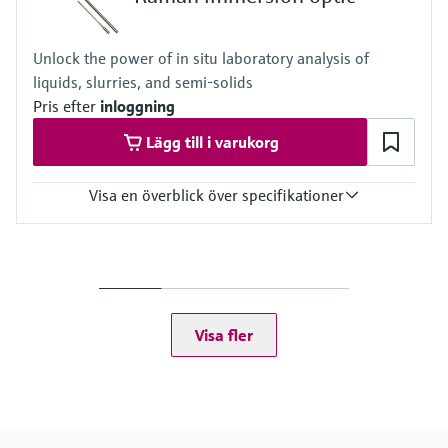
Bend radius: 152.4 mm / 6 inch
Unlock the power of in situ laboratory analysis of
liquids, slurries, and semi-solids
Pris efter
inloggning
Lägg till i varukorg
Visa en överblick över specifikationer
Sampling probe compatibility
Raman Rxn-10 probe
Wetted materials
Metal: C276 alloy as standard (316L stainless steel or Grade 2
titanium upon request)
Visa fler
Window: high-purity sapphire, proprietary compression fit non-
brazed design