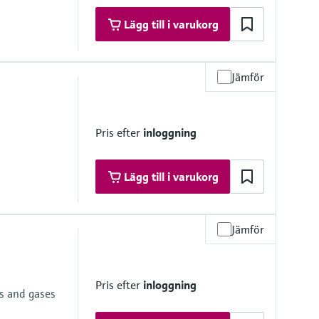
Lägg till i varukorg
Jämför
mbrane
Pris efter
inloggning
Lägg till i varukorg
 psi... 600 psi)
Jämför
Pris efter
inloggning
e
ds and gases
mbrane