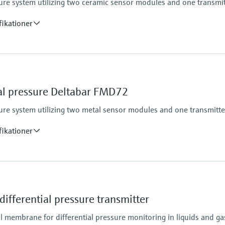
ssure system utilizing two ceramic sensor modules and one transmi
100 mbar...40 bar
(1.5 psi...600 psi)
fikationer
Process pressure / ma
60 bar (900 psi)
sensor
Material process me
ial pressure Deltabar FMD72
Ceramic
316L, AlloyC
ssure system utilizing two metal sensor modules and one transmitte
Measuring cell
100 mbar...40 bar
fikationer
(1.5 psi...600 psi)
Main wetted parts
316L, Alloy C
sensor
Material process me
ifferential pressure transmitter
316L, AlloyC,
Measuring cell
l membrane for differential pressure monitoring in liquids and ga
400 mbar...10 bar