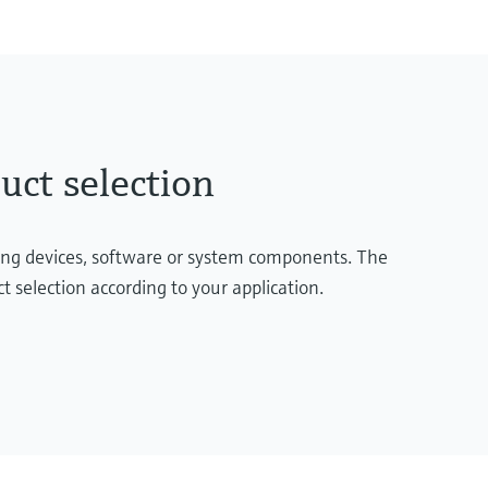
Measuring cell
10 mbar...250 bar
(0.15 psi...3750 psi)
uct selection
ring devices, software or system components. The
t selection according to your application.