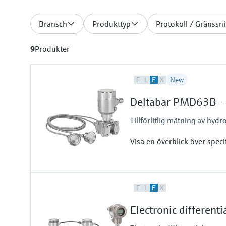
Bransch
Produkttyp
Protokoll / Gränssni
9
Produkter
F
L
E
X
New
Deltabar PMD63B – d
Tillförlitlig mätning av hydr
Visa en överblick över speci
Accuracy
F
L
E
X
Standard:
up to 0.075 %
Electronic different
Process temperature
-70°C...+250°C