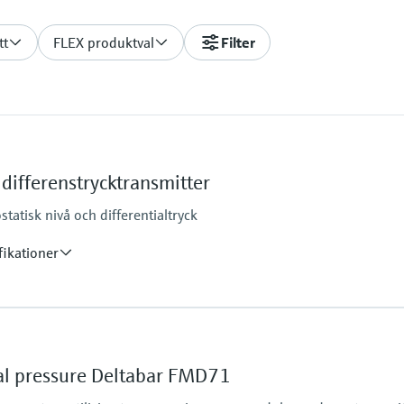
tt
FLEX produktval
Filter
ifferenstrycktransmitter
ostatisk nivå och differentialtryck
fikationer
Main wetted parts
316L
Material process me
ial pressure Deltabar FMD71
316L
Measuring cell