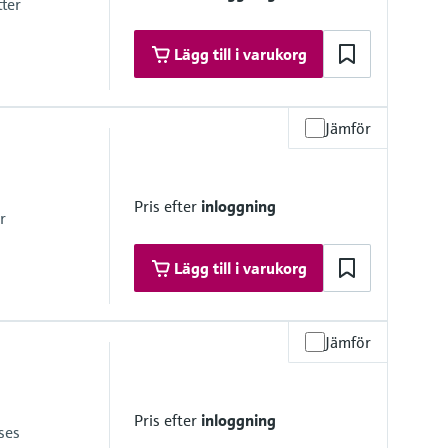
tter
Lägg till i varukorg
Jämför
x. overpressure limit
mbrane
Pris efter
inloggning
r
Lägg till i varukorg
Jämför
mbrane
Pris efter
inloggning
ses