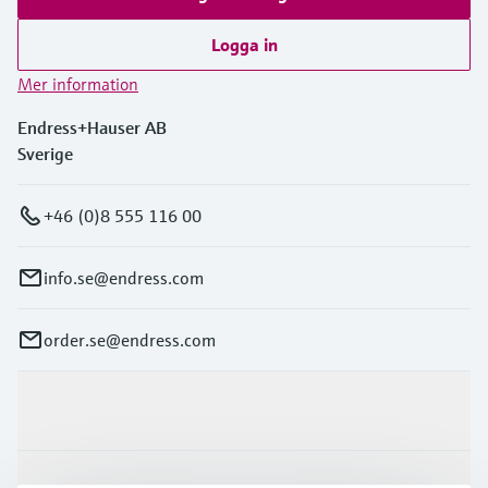
Microwave transmission
Device Viewer
Handla allt
measurement
Logga in
Hitta produktspecifik information och
dokumentation
Mer information
Memosens technology
Sök efter reservdelar
Endress+Hauser AB
Hitta reservdelar efter produktrot, orderkod
Handla allt
Sverige
eller serienummer
+46 (0)8 555 116 00
info.se@endress.com
order.se@endress.com
Produkter och Service