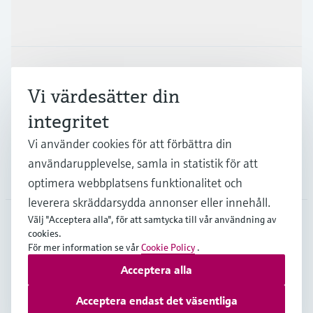
Produkter och Service
Industrier
Vi värdesätter din
integritet
Support
Vi använder cookies för att förbättra din
användarupplevelse, samla in statistik för att
Företag
optimera webbplatsens funktionalitet och
leverera skräddarsydda annonser eller innehåll.
Välj "Acceptera alla", för att samtycka till vår användning av
cookies.
SWE
•
Svenska
För mer information se vår
Cookie Policy
.
Acceptera alla
Copyright © Endress+Hauser Group Services AG
Acceptera endast det väsentliga
Om webblatsen
Användarvillkor
Dataskydd
Leveransvillkor