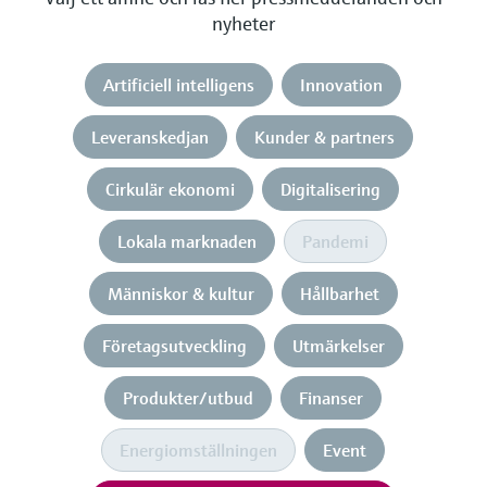
nyheter
Artificiell intelligens
Innovation
Leveranskedjan
Kunder & partners
Cirkulär ekonomi
Digitalisering
Lokala marknaden
Pandemi
Människor & kultur
Hållbarhet
Företagsutveckling
Utmärkelser
Produkter/utbud
Finanser
Energiomställningen
Event