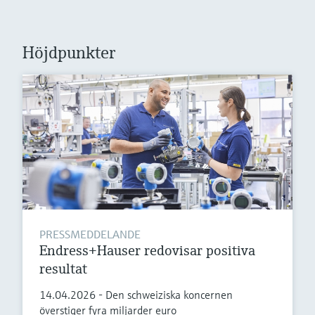
Microwave transmission
Device Viewer
Handla allt
measurement
Hitta produktspecifik information och
dokumentation
Höjdpunkter
Memosens technology
Sök efter reservdelar
Hitta reservdelar efter produktrot, orderkod
Handla allt
eller serienummer
PRESSMEDDELANDE
Endress+Hauser redovisar positiva
resultat
14.04.2026 - Den schweiziska koncernen
överstiger fyra miljarder euro