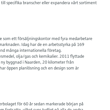
ill specifika branscher eller expandera vårt sortiment
 som ett försäljningskontor med fyra medarbetare
 marknaden. Idag har de en arbetsstyrka på 169
and många internationella företag.
smedel, olja/gas och kemikalier. 2011 flyttade
e ny byggnad i Naarden, 20 kilometer från
r öppen planlösning och en design som är
erbolaget för 60 år sedan markerade början på
m fortsatte, vilket syns tydligt på alla de andra