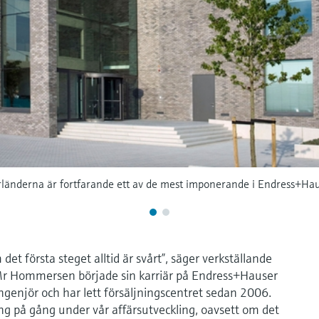
rländerna är fortfarande ett av de mest imponerande i Endress+Hau
et första steget alltid är svårt”, säger verkställande
Mr Hommersen började sin karriär på Endress+Hauser
genjör och har lett försäljningscentret sedan 2006.
ång på gång under vår affärsutveckling, oavsett om det