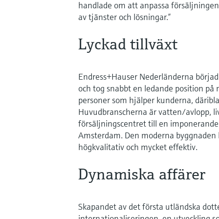
handlade om att anpassa försäljningen t
av tjänster och lösningar.”
Lyckad tillväxt
Endress+Hauser Nederländerna började
och tog snabbt en ledande position på
personer som hjälper kunderna, däribl
Huvudbranscherna är vatten/avlopp, liv
försäljningscentret till en imponerand
Amsterdam. Den moderna byggnaden ha
högkvalitativ och mycket effektiv.
Dynamiska affärer
Skapandet av det första utländska dott
internationaliseringen, en utveckling so