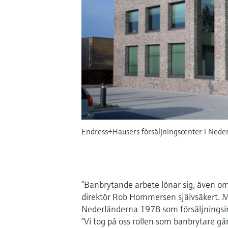
Endress+Hausers försäljningscenter i Nede
”Banbrytande arbete lönar sig, även om d
direktör Rob Hommersen självsäkert. 
Nederländerna 1978 som försäljningsin
”Vi tog på oss rollen som banbrytare g