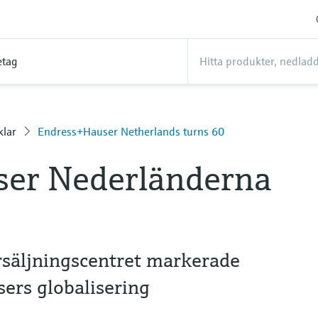
etag
klar
Endress+Hauser Netherlands turns 60
er Nederländerna
rsäljningscentret markerade
ers globalisering