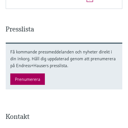
Microwave transmission
Device Viewer
Handla allt
measurement
Hitta produktspecifik information och
dokumentation
Memosens technology
Presslista
Sök efter reservdelar
Hitta reservdelar efter produktrot, orderkod
Handla allt
eller serienummer
Få kommande pressmeddelanden och nyheter direkt i
din inkorg. Håll dig uppdaterad genom att prenumerera
på Endress+Hausers presslista.
Prenumerera
Kontakt